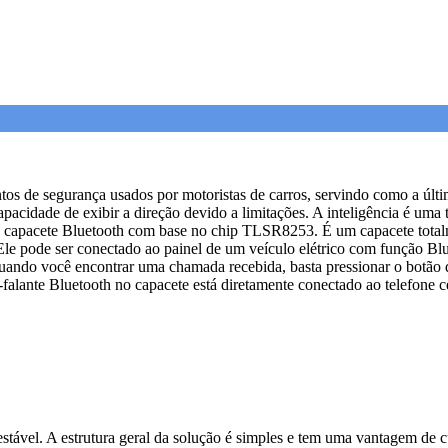
 cintos de segurança usados ​​por motoristas de carros, servindo como a úl
acidade de exibir a direção devido a limitações. A inteligência é uma 
capacete Bluetooth com base no chip TLSR8253. É um capacete totalme
e pode ser conectado ao painel de um veículo elétrico com função Blue
uando você encontrar uma chamada recebida, basta pressionar o botão 
falante Bluetooth no capacete está diretamente conectado ao telefone ce
tável. A estrutura geral da solução é simples e tem uma vantagem de c