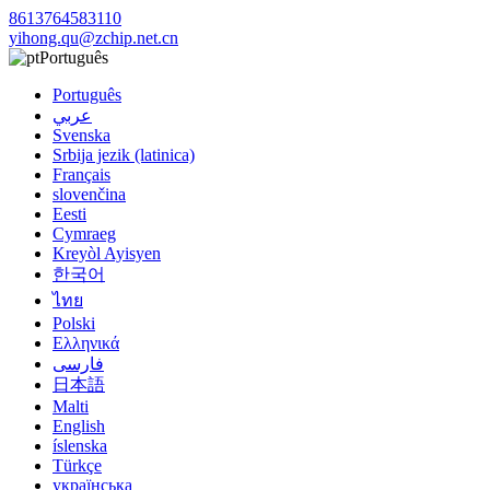
8613764583110
yihong.qu@zchip.net.cn
Português
Português
عربي
Svenska
Srbija jezik (latinica)
Français
slovenčina
Eesti
Cymraeg
Kreyòl Ayisyen
한국어
ไทย
Polski
Ελληνικά
فارسی
日本語
Malti
English
íslenska
Türkçe
українська