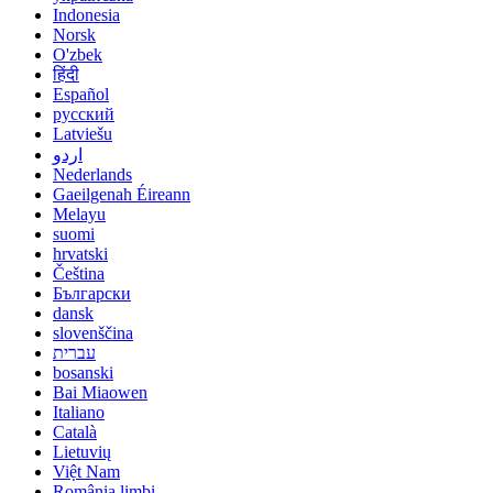
Indonesia
Norsk
O'zbek
हिंदी
Español
русский
Latviešu
اردو
Nederlands
Gaeilgenah Éireann
Melayu
suomi
hrvatski
Čeština
Български
dansk
slovenščina
עברית
bosanski
Bai Miaowen
Italiano
Català
Lietuvių
Việt Nam
România limbi